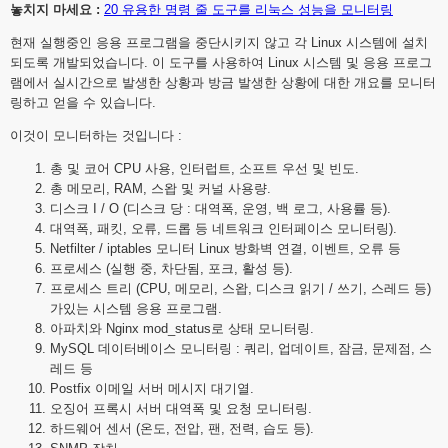
놓치지 마세요 :
20 유용한 명령 줄 도구를 리눅스 성능을 모니터링
현재 실행중인 응용 프로그램을 중단시키지 않고 각 Linux 시스템에 설치
되도록 개발되었습니다.
이 도구를 사용하여 Linux 시스템 및 응용 프로그
램에서 실시간으로 발생한 상황과 방금 발생한 상황에 대한 개요를 모니터
링하고 얻을 수 있습니다.
이것이 모니터하는 것입니다 :
총 및 코어 CPU 사용, 인터럽트, 소프트 우선 및 빈도.
총 메모리, RAM, 스왑 및 커널 사용량.
디스크 I / O (디스크 당 : 대역폭, 운영, 백 로그, 사용률 등).
대역폭, 패킷, 오류, 드롭 등 네트워크 인터페이스 모니터링).
Netfilter / iptables 모니터 Linux 방화벽 연결, 이벤트, 오류 등
프로세스 (실행 중, 차단됨, 포크, 활성 등).
프로세스 트리 (CPU, 메모리, 스왑, 디스크 읽기 / 쓰기, 스레드 등)
가있는 시스템 응용 프로그램.
아파치와 Nginx mod_status로 상태 모니터링.
MySQL 데이터베이스 모니터링 : 쿼리, 업데이트, 잠금, 문제점, 스
레드 등
Postfix 이메일 서버 메시지 대기열.
오징어 프록시 서버 대역폭 및 요청 모니터링.
하드웨어 센서 (온도, 전압, 팬, 전력, 습도 등).